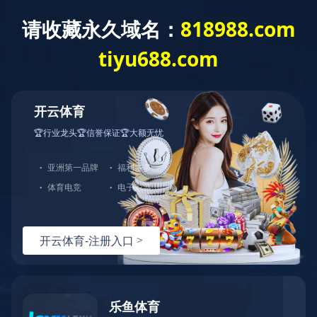
九游·官方版web站入口欢迎您！客服热线：0576-82728666-0
中文站
English
|
首页
>>
产品中心
>>
秋千
CD
·Gr