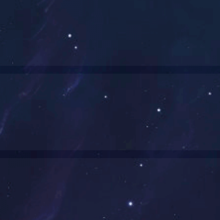
CD-SP08
·Ground Anchors
0576-82728666-0
客服热线：