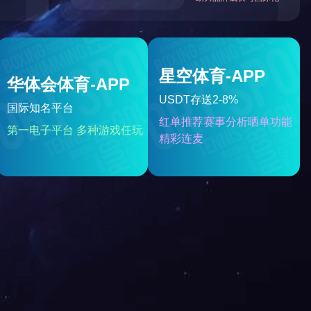
下一篇：
CD-SP09