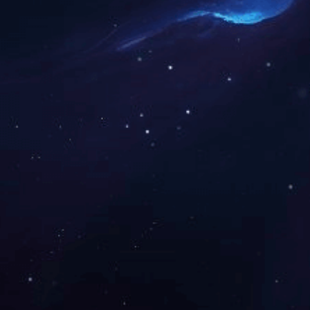
九游·官方版web站入口
在线客服 ：
服务热线：0576-82728666-0
电子邮箱: hr@chinaklb.com