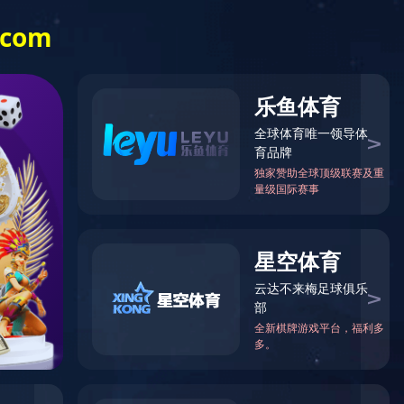
中文站
English
|
新闻中心
人才招聘
Jiuyou j9(中国)