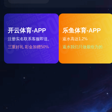
产品描述
·
Ground Anchors
上一篇：
CD-SP08